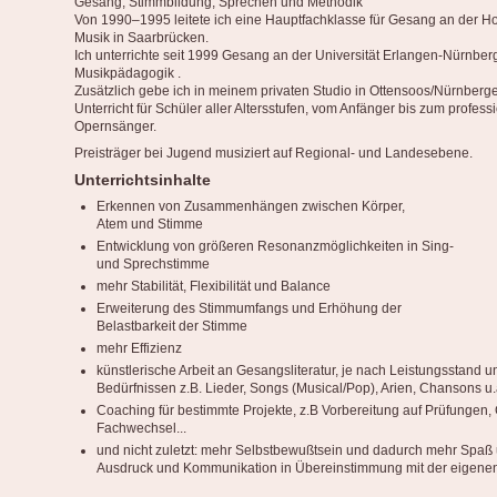
Gesang, Stimmbildung, Sprechen und Methodik
Von 1990–1995 leitete ich eine Hauptfachklasse für Gesang an der Ho
Musik in Saarbrücken.
Ich unterrichte seit 1999 Gesang an der Universität Erlangen-Nürnberg
Musikpädagogik .
Zusätzlich gebe ich in meinem privaten Studio in Ottensoos/Nürnberg
Unterricht für Schüler aller Altersstufen, vom Anfänger bis zum profess
Opernsänger.
Preisträger bei Jugend musiziert auf Regional- und Landesebene.
Unterrichtsinhalte
Erkennen von Zusammenhängen zwischen Körper,
Atem und Stimme
Entwicklung von größeren Resonanzmöglichkeiten in Sing-
und Sprechstimme
mehr Stabilität, Flexibilität und Balance
Erweiterung des Stimmumfangs und Erhöhung der
Belastbarkeit der Stimme
mehr Effizienz
künstlerische Arbeit an Gesangsliteratur, je nach Leistungsstand u
Bedürfnissen z.B. Lieder, Songs (Musical/Pop), Arien, Chansons u.
Coaching für bestimmte Projekte, z.B Vorbereitung auf Prüfungen, 
Fachwechsel...
und nicht zuletzt: mehr Selbstbewußtsein und dadurch mehr Spaß
Ausdruck und Kommunikation in Übereinstimmung mit der eigenen