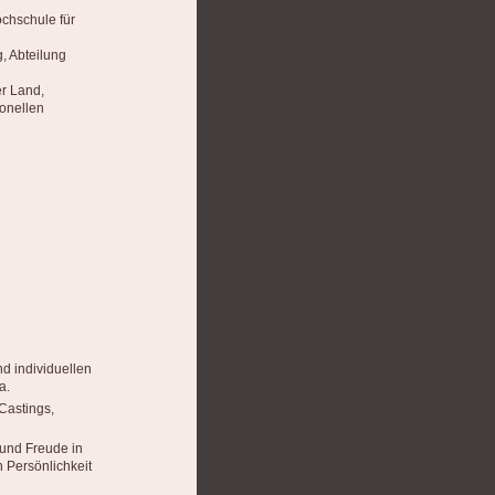
chschule für
, Abteilung
er Land,
ionellen
nd individuellen
a.
Castings,
 und Freude in
 Persönlichkeit